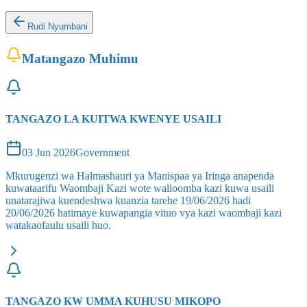
Rudi Nyumbani
Matangazo Muhimu
TANGAZO LA KUITWA KWENYE USAILI
03 Jun 2026
Government
Mkurugenzi wa Halmashauri ya Manispaa ya Iringa anapenda
kuwataarifu Waombaji Kazi wote walioomba kazi kuwa usaili
unatarajiwa kuendeshwa kuanzia tarehe 19/06/2026 hadi
20/06/2026 hatimaye kuwapangia vituo vya kazi waombaji kazi
watakaofaulu usaili huo.
TANGAZO KW UMMA KUHUSU MIKOPO