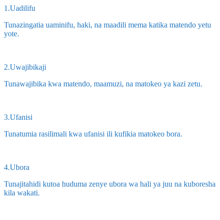
1.Uadilifu
Tunazingatia uaminifu, haki, na maadili mema katika matendo yetu
yote.
2.Uwajibikaji
Tunawajibika kwa matendo, maamuzi, na matokeo ya kazi zetu.
3.Ufanisi
Tunatumia rasilimali kwa ufanisi ili kufikia matokeo bora.
4.Ubora
Tunajitahidi kutoa huduma zenye ubora wa hali ya juu na kuboresha
kila wakati.