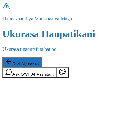
Halmashauri ya Manispaa ya Iringa
Ukurasa Haupatikani
Ukurasa unaoutafuta haupo.
Rudi Nyumbani
Ask GWF AI Assistant